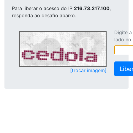
Para liberar o acesso
do IP
216.73.217.100
,
responda ao desafio abaixo.
Digite 
lado no
[trocar imagem]