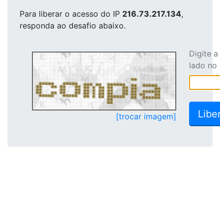
Para liberar o acesso
do IP
216.73.217.134
,
responda ao desafio abaixo.
Digite 
lado no
[trocar imagem]