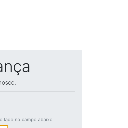
ança
nosco.
ao lado no campo abaixo