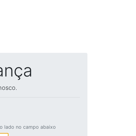
ança
nosco.
ao lado no campo abaixo